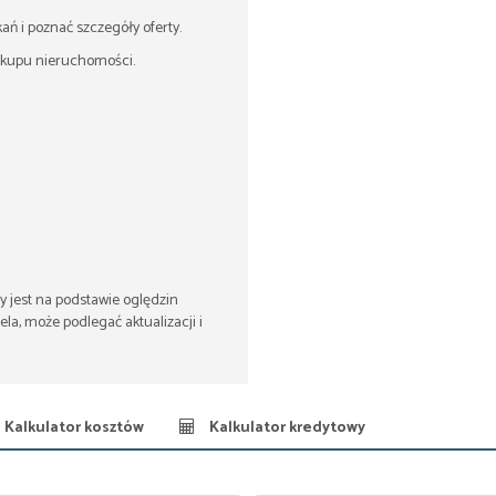
ań i poznać szczegóły oferty.
akupu nieruchomości.
y jest na podstawie oględzin
la, może podlegać aktualizacji i
Kalkulator kosztów
Kalkulator kredytowy