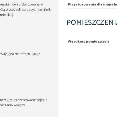
ieszkaniowa zlokalizowana w
Przystosowania dla niepe
myślą o osobach ceniących komfort,
iejskiej.
POMIESZCZENI
Wysokość pomieszczeń
wijająca się infrastruktura
perskim
(prezentowane zdjęcia
ończenia wnętrz).
,