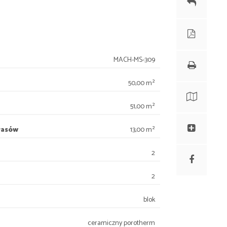
MACH-MS-309
50,00 m²
51,00 m²
rasów
13,00 m²
2
2
blok
ceramiczny porotherm