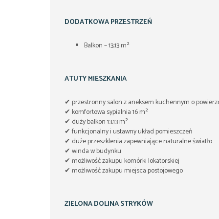
DODATKOWA PRZESTRZEŃ
Balkon – 13,13 m²
ATUTY MIESZKANIA
✔ przestronny salon z aneksem kuchennym o powierz
✔ komfortowa sypialnia 16 m²
✔ duży balkon 13,13 m²
✔ funkcjonalny i ustawny układ pomieszczeń
✔ duże przeszklenia zapewniające naturalne światło
✔ winda w budynku
✔ możliwość zakupu komórki lokatorskiej
✔ możliwość zakupu miejsca postojowego
ZIELONA DOLINA STRYKÓW