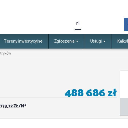
pl
Tereny inwestycyjne
Zgłoszenia
Usługi
Kalku
Stryków
488 686 zł
2
 773,72 ZŁ/M