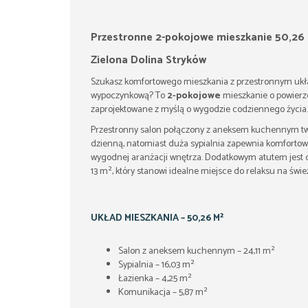
Przestronne 2-pokojowe mieszkanie 50,26
Zielona Dolina Stryków
Szukasz komfortowego mieszkania z przestronnym ukł
wypoczynkową? To
2-pokojowe
mieszkanie o powier
zaprojektowane z myślą o wygodzie codziennego życia.
Przestronny salon połączony z aneksem kuchennym twor
dzienną, natomiast duża sypialnia zapewnia komforto
wygodnej aranżacji wnętrza. Dodatkowym atutem jest 
13 m², który stanowi idealne miejsce do relaksu na świ
UKŁAD MIESZKANIA – 50,26 M²
Salon z aneksem kuchennym – 24,11 m²
Sypialnia – 16,03 m²
Łazienka – 4,25 m²
Komunikacja – 5,87 m²