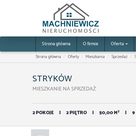
Strona główna
O firmie
Oferta
Strona główna
Oferty
Mieszkania
Sprzedaż
STRYKÓW
MIESZKANIE NA SPRZEDAŻ
2
2 POKOJE
2 PIĘTRO
50,00 M
9