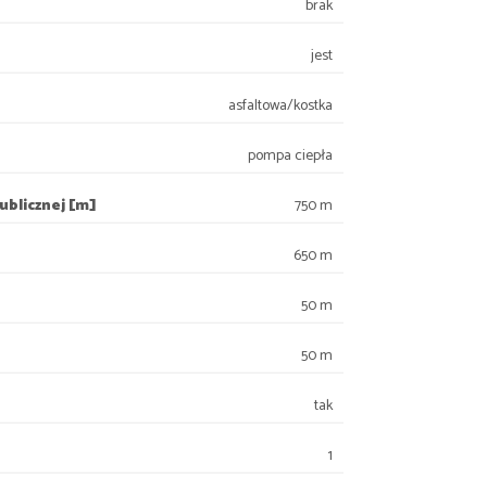
brak
jest
asfaltowa/kostka
pompa ciepła
ublicznej [m]
750 m
650 m
50 m
50 m
tak
1