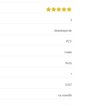
3
deweloperski
PCV
nowe
duży
1
2027
na osiedle