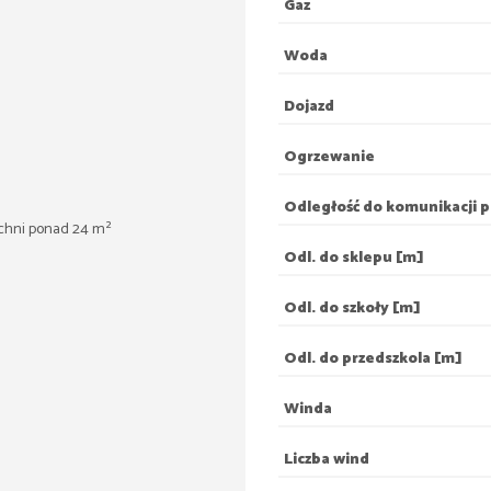
Gaz
Woda
Dojazd
Ogrzewanie
Odległość do komunikacji p
chni ponad 24 m²
Odl. do sklepu [m]
Odl. do szkoły [m]
Odl. do przedszkola [m]
Winda
Liczba wind