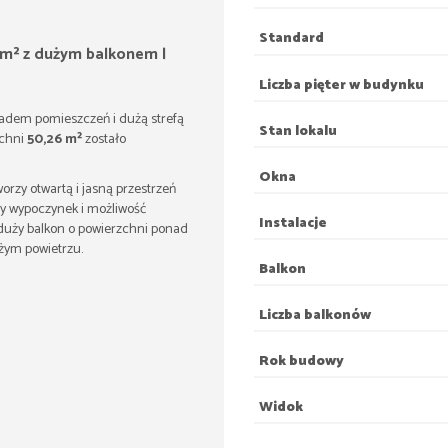
Standard
 m² z dużym balkonem |
Liczba pięter w budynku
adem pomieszczeń i dużą strefą
Stan lokalu
zchni
50,26 m²
zostało
Okna
zy otwartą i jasną przestrzeń
wy wypoczynek i możliwość
Instalacje
duży balkon o powierzchni ponad
eżym powietrzu.
Balkon
Liczba balkonów
Rok budowy
Widok