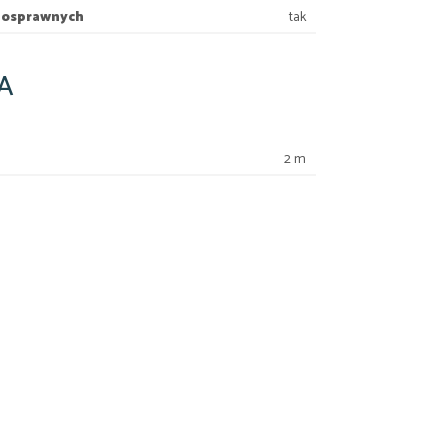
łnosprawnych
tak
A
2 m