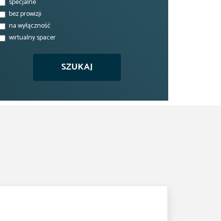
specjalne
bez prowizji
na wyłączność
wirtualny spacer