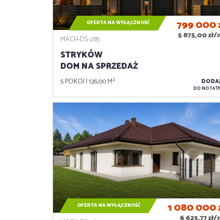
799 000
OFERTA NA WYŁĄCZNOŚĆ
5 875,00 zł/
MACH-DS-285
STRYKÓW
DOM NA SPRZEDAŻ
5 POKOI
136,00 M²
DODA
DO NOTATN
1 080 000
OFERTA NA WYŁĄCZNOŚĆ
6 625,77 zł