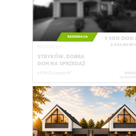
1 100 000
REZERWACJA
5 022,83 zł/
MACH-DS-300
STRYKÓW, DOBRA
DOM NA SPRZEDAŻ
5 POKOI
219,00 M²
DODA
DO NOTATN