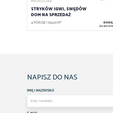
MACH-DS-264
STRYKÓW (GW), SWĘDÓW
DOM NA SPRZEDAŻ
4 POKOJE
163,00 M²
DODA
DO NOTATN
NAPISZ DO NAS
IMIĘ I NAZWISKO