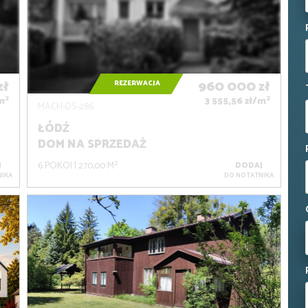
zł
960 000
zł
REZERWACJA
2
2
m
3 555,56 zł/m
MACH-DS-286
ŁÓDŹ
DOM NA SPRZEDAŻ
6 POKOI
270,00 M²
J
DODAJ
IKA
DO NOTATNIKA