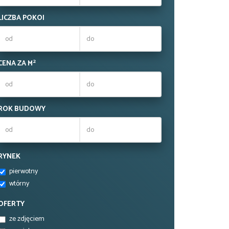
LICZBA POKOI
2
CENA ZA M
ROK BUDOWY
RYNEK
pierwotny
wtórny
OFERTY
ze zdjęciem