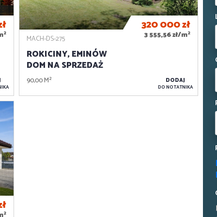
zł
320 000
zł
2
2
m
3 555,56 zł/m
MACH-DS-275
ROKICINY, EMINÓW
DOM NA SPRZEDAŻ
90,00 M²
J
DODAJ
IKA
DO NOTATNIKA
zł
2
/m