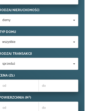
RODZAJ NIERUCHOMOŚCI
domy
TYP DOMU
wszystkie
RODZAJ TRANSAKCJI
sprzedaż
CENA (ZŁ)
2
POWIERZCHNIA (M
)