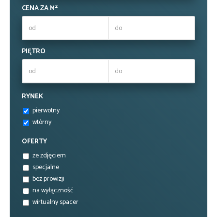
2
CENA ZA M
PIĘTRO
RYNEK
pierwotny
wtórny
OFERTY
ze zdjęciem
specjalne
bez prowizji
na wyłączność
wirtualny spacer