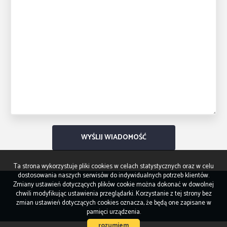
Ta strona wykorzystuje pliki cookies w celach statystycznych oraz w celu
dostosowania naszych serwisów do indywidualnych potrzeb klientów.
Zmiany ustawień dotyczących plików cookie można dokonać w dowolnej
chwili modyfikując ustawienia przeglądarki. Korzystanie z tej strony bez
zmian ustawień dotyczących cookies oznacza, że będą one zapisane w
pamięci urządzenia.
rozumiem