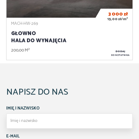
3 000
zł
2
15,00 zł/m
MACH-HW-269
GŁOWNO
HALA DO WYNAJĘCIA
200,00 M²
DODAJ
DO NOTATNIKA
NAPISZ DO NAS
IMIĘ I NAZWISKO
E-MAIL