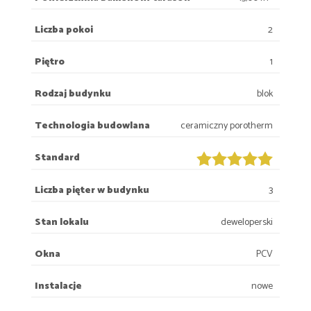
Liczba pokoi
2
Piętro
1
Rodzaj budynku
blok
Technologia budowlana
ceramiczny porotherm
Standard
Liczba pięter w budynku
3
Stan lokalu
deweloperski
Okna
PCV
Instalacje
nowe