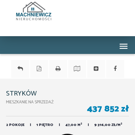
Toggl
naviga
STRYKÓW
MIESZKANIE NA SPRZEDAŻ
437 852 zł
2
2
2 POKOJE
1 PIĘTRO
47,00 M
9 316,00 ZŁ/M