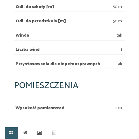
Odl. do szkoły [m]
50 m
Odl. do przedszkola [m]
50 m
Winda
tak
Liczba wind
1
Przystosowania dla niepełnosprawnych
tak
POMIESZCZENIA
Wysokość pomieszczeń
2 m