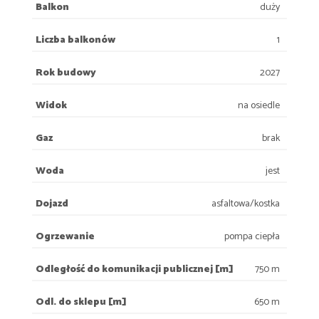
Balkon
duży
Liczba balkonów
1
Rok budowy
2027
Widok
na osiedle
Gaz
brak
Woda
jest
Dojazd
asfaltowa/kostka
Ogrzewanie
pompa ciepła
Odległość do komunikacji publicznej [m]
750 m
Odl. do sklepu [m]
650 m