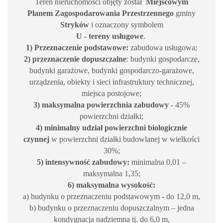
Teren nieruchomości objęty został
Miejscowym
Planem Zagospodarowania Przestrzennego
gminy
Stryków
i oznaczony symbolem
U
- tereny usługowe
.
1) Przeznaczenie podstawowe:
zabudowa usługowa;
2) przeznaczenie dopuszczalne
: budynki gospodarcze,
budynki garażowe, budynki gospodarczo-garażowe,
urządzenia, obiekty i sieci infrastruktury technicznej,
miejsca postojowe;
3) maksymalna
powierzchnia zabudowy
- 45%
powierzchni działki;
4) minimalny udział powierzchni biologicznie
czynnej
w powierzchni działki budowlanej w wielkości
30%;
5) intensywność zabudowy:
minimalna 0,01 –
maksymalna 1,35;
6) maksymalna wysokość:
a) budynku o przeznaczeniu podstawowym - do 12,0 m,
b) budynku o przeznaczeniu dopuszczalnym – jedna
kondygnacja nadziemna tj. do 6,0 m,