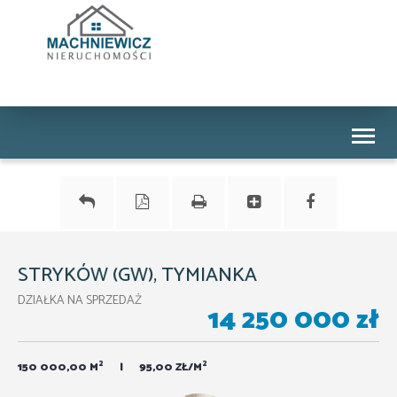
Toggl
naviga
STRYKÓW (GW), TYMIANKA
DZIAŁKA NA SPRZEDAŻ
14 250 000 zł
2
2
150 000,00 M
95,00 ZŁ/M