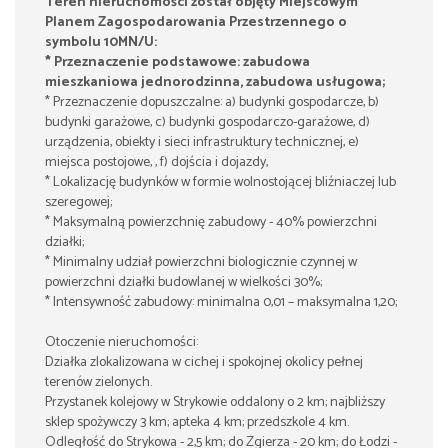
Teren nieruchomości został objęty Miejscowym
Planem Zagospodarowania Przestrzennego o
symbolu 10MN/U:
* Przeznaczenie podstawowe: zabudowa
mieszkaniowa jednorodzinna, zabudowa usługowa;
* Przeznaczenie dopuszczalne: a) budynki gospodarcze, b)
budynki garażowe, c) budynki gospodarczo-garażowe, d)
urządzenia, obiekty i sieci infrastruktury technicznej, e)
miejsca postojowe, , f) dojścia i dojazdy,
* Lokalizację budynków w formie wolnostojącej bliźniaczej lub
szeregowej;
* Maksymalną powierzchnię zabudowy - 40% powierzchni
działki;
* Minimalny udział powierzchni biologicznie czynnej w
powierzchni działki budowlanej w wielkości 30%;
* Intensywność zabudowy: minimalna 0,01 – maksymalna 1,20;
Otoczenie nieruchomości:
Działka zlokalizowana w cichej i spokojnej okolicy pełnej
terenów zielonych.
Przystanek kolejowy w Strykowie oddalony o 2 km; najbliższy
sklep spożywczy 3 km; apteka 4 km; przedszkole 4 km.
Odległość do Strykowa - 2,5 km; do Zgierza - 20 km; do Łodzi -