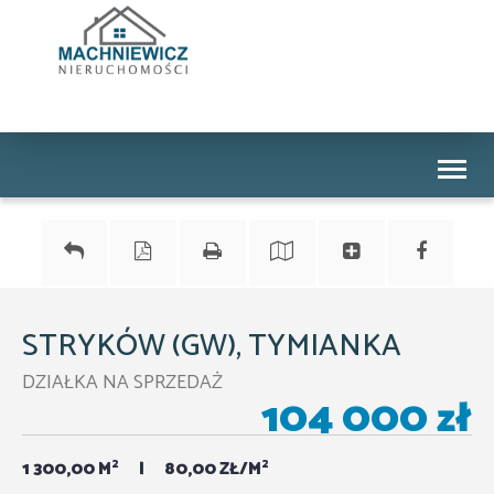
Toggl
naviga
STRYKÓW (GW), TYMIANKA
DZIAŁKA NA SPRZEDAŻ
104 000 zł
2
2
1 300,00 M
80,00 ZŁ/M