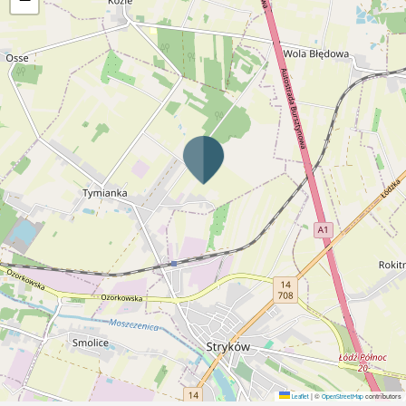
|
©
contributors
Leaflet
OpenStreetMap